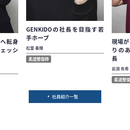
GENKIDOの社長を目指す若
手ホープ
師へ転身
現場が
松葉 春輝
フェッシ
りのあ
長
柔道整復師
岩淵 有希
柔道整
社員紹介一覧