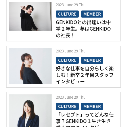
2023
June
29
Thu
CULTURE
MEMBER
GENKIDOとの出逢いは中
学２年生。夢はGENKIDO
の社長！
2023
June
29
Thu
CULTURE
MEMBER
好きな仕事を自分らしく楽
日常をお届け
しむ！新卒２年目スタッフ
インタビュー
2023
June
29
Thu
CULTURE
MEMBER
「レセプト」ってどんな仕
転職理由
事？GENKIDO１生き生き