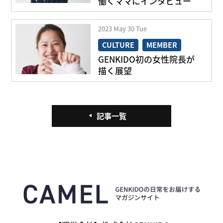
働くママにインタビュー
2023
May
30
Tue
CULTURE
MEMBER
GENKIDO初の女性院長が
転職理由
描く展望
記事一覧